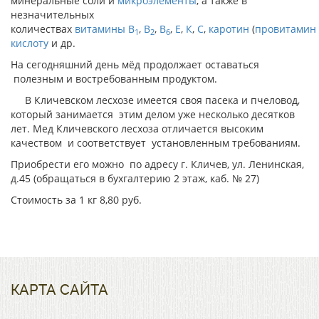
минеральные соли и
микроэлементы
, а также в
незначительных
количествах
витамины
В
,
В
,
В
,
Е
,
К
,
С
,
каротин
(
провитамин
1
2
6
кислоту
и др.
На сегодняшний день мёд продолжает оставаться
полезным и востребованным продуктом.
В Кличевском лесхозе имеется своя пасека и пчеловод,
который занимается этим делом уже несколько десятков
лет. Мед Кличевского лесхоза отличается высоким
качеством и соответствует установленным требованиям.
Приобрести его можно по адресу г. Кличев, ул. Ленинская,
д.45 (обращаться в бухгалтерию 2 этаж, каб. № 27)
Стоимость за 1 кг 8,80 руб.
КАРТА САЙТА