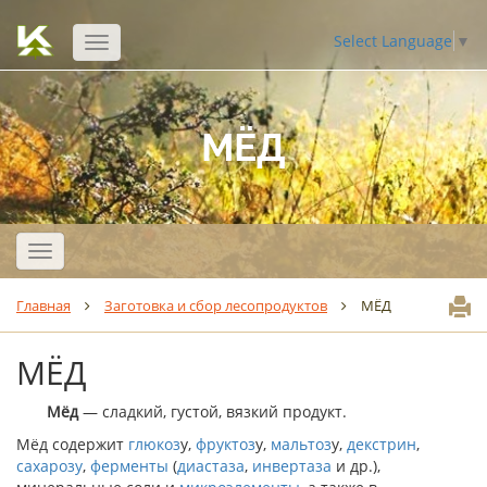
Select Language
▼
Открыть
навигацию
МЁД
Открыть
навигацию
Главная
Заготовка и сбор лесопродуктов
МЁД
МЁД
Мёд
— сладкий, густой, вязкий продукт.
Мёд содержит
глюкоз
у,
фруктоз
у,
мальтоз
у,
декстрин
,
сахарозу
,
ферменты
(
диастаза
,
инвертаза
и др.),