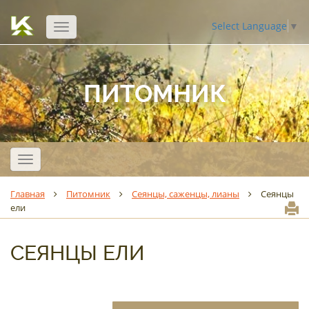
Select Language
▼
Открыть
навигацию
ПИТОМНИК
Открыть
навигацию
Главная
Питомник
Сеянцы, саженцы, лианы
Сеянцы
ели
СЕЯНЦЫ ЕЛИ