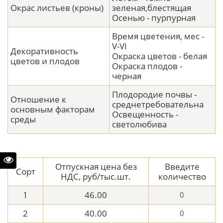
Окрас листьев (кроны)
зеленая,блестящая
Осенью - пурпурная
Время цветения, мес -
V-VI
Декоративность
Окраска цветов - белая
цветов и плодов
Окраска плодов -
черная
Плодородие почвы -
Отношение к
среднетребовательна
основным факторам
Освещенность -
среды
светолюбива
Отпускная цена без
Введите
Сорт
НДС, руб/тыс.шт.
количество
1
46.00
2
40.00