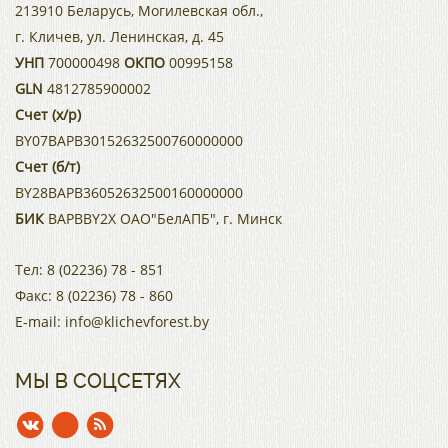
213910 Беларусь, Могилевская обл.,
г. Кличев, ул. Ленинская, д. 45
УНП
700000498
ОКПО
00995158
GLN
4812785900002
Счет (х/р)
BY07BAPB30152632500760000000
Счет (б/т)
BY28BAPB36052632500160000000
БИК
BAPBBY2X ОАО"БелАПБ", г. Минск
Тел:
8 (02236) 78 - 851
Факс:
8 (02236) 78 - 860
E-mail:
info@klichevforest.by
МЫ В СОЦСЕТЯХ