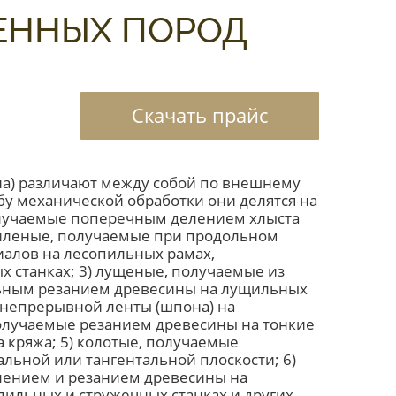
ЕННЫХ ПОРОД
Скачать прайс
на) различают между собой по внешнему
обу механической обработки они делятся на
олучаемые поперечным делением хлыста
пиленые, получаемые при продольном
алов на лесопильных рамах,
 станках; 3) лущеные, получаемые из
ьным резанием древесины на лущильных
 непрерывной ленты (шпона) на
получаемые резанием древесины на тонкие
 кряжа; 5) колотые, получаемые
льной или тангентальной плоскости; 6)
ением и резанием древесины на
ильных и стружечных станках и других