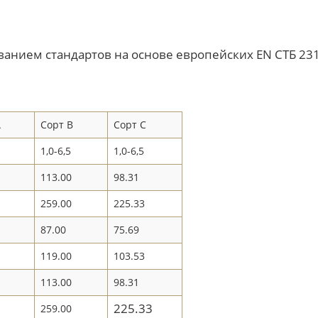
анием стандартов на основе европейских EN СТБ 2316-
А
Сорт В
Сорт С
1,0-6,5
1,0-6,5
113.00
98.31
259.00
225.33
87.00
75.69
119.00
103.53
113.00
98.31
225.33
259.00