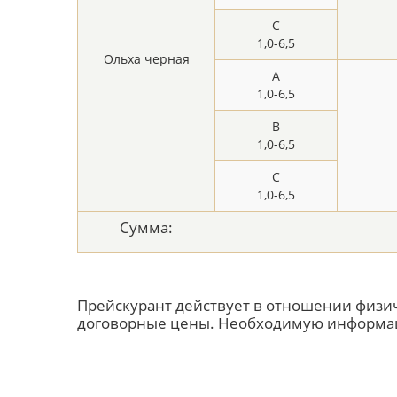
C
1,0-6,5
Ольха черная
A
1,0-6,5
B
1,0-6,5
C
1,0-6,5
Сумма:
Прейскурант действует в отношении физ
договорные цены. Необходимую информаци