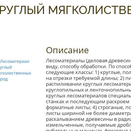
КРУГЛЫЙ МЯГКОЛИСТВ
Описание
Лесоматериалы (деловая древеси
виду, способу обработки. По спос
следующие классы: 1) круглые, п
на отрезки требуемой длины; 2) 
распиливании круглых лесоматери
круглопильных и ленточнопильных
круглых лесоматериалов специал
станках и последующим раскроем
форматные листы; 4) строганые, 
листы шириной не более диаметра
раскалыванием древесины в радиа
измельченные, получаемые дробл
рубительных машинах, фрезерно-п