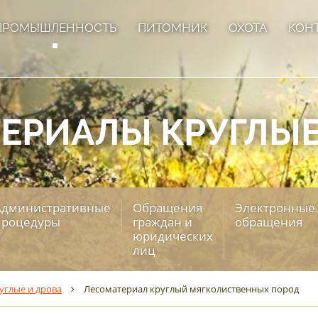
ПРОМЫШЛЕННОСТЬ
ПИТОМНИК
ОХОТА
КОН
ЕРИАЛЫ КРУГЛЫЕ
Административные
Обращения
Электронные
процедуры
граждан и
обращения
юридических
лиц
углые и дрова
Лесоматериал круглый мягколиственных пород