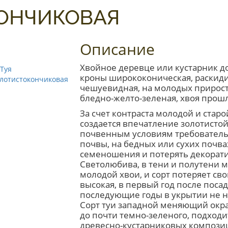
КОНЧИКОВАЯ
Описание
Хвойное деревце или кустарник до
кроны ширококоническая, раскидис
чешуевидная, на молодых прироста
бледно-желто-зеленая, хвоя прошл
За счет контраста молодой и старо
создается впечатление золотистой 
почвенным условиям требователь
почвы, на бедных или сухих почва
семеношения и потерять декорати
Светолюбива, в тени и полутени м
молодой хвои, и сорт потеряет св
высокая, в первый год после поса
последующие годы в укрытии не ну
Сорт туи западной меняющий окрас
до почти темно-зеленого, подходи
древесно-кустарниковых композиц