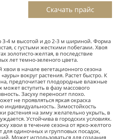
Скачать прайс
 3-4 м высотой и до 2-3 м шириной. Форма
тая, с густыми жесткими побегами. Хвоя
х золотисто-желтая, в последствие
ых лет темно-зеленого цвета.
й хвои в начале вегетационного сезона
«ауры» вокруг растения. Растет быстро. К
на, предпочитает плодородные влажные
х может вступить в фазу массового
вность. Засуху переносит плохо.
ожет не проявляться яркая окраска
ою индивидуальность. Зимостойкость
дки растения на зиму желательно укрыть, в
ждается. Устойчива в городских условиях.
ку хвои в течение сезона от ярко-желтого
т для одиночных и групповых посадок,
ий. Может использоваться для создания