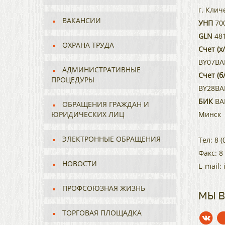
г. Клич
ВАКАНСИИ
УНП
70
GLN
481
ОХРАНА ТРУДА
Счет (х/
BY07BA
АДМИНИСТРАТИВНЫЕ
Счет (б/
ПРОЦЕДУРЫ
BY28BA
БИК
BAP
ОБРАЩЕНИЯ ГРАЖДАН И
ЮРИДИЧЕСКИХ ЛИЦ
Минск
ЭЛЕКТРОННЫЕ ОБРАЩЕНИЯ
Тел:
8 (
Факс:
8
НОВОСТИ
E-mail:
ПРОФСОЮЗНАЯ ЖИЗНЬ
МЫ В
ТОРГОВАЯ ПЛОЩАДКА