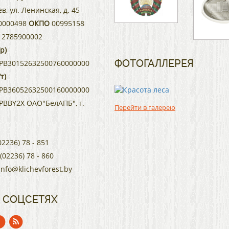
ев, ул. Ленинская, д. 45
0000498
ОКПО
00995158
2785900002
р)
ФОТОГАЛЛЕРЕЯ
PB30152632500760000000
т)
PB36052632500160000000
BBY2X ОАО"БелАПБ", г.
Перейти в галерею
02236) 78 - 851
 (02236) 78 - 860
info@klichevforest.by
 СОЦСЕТЯХ