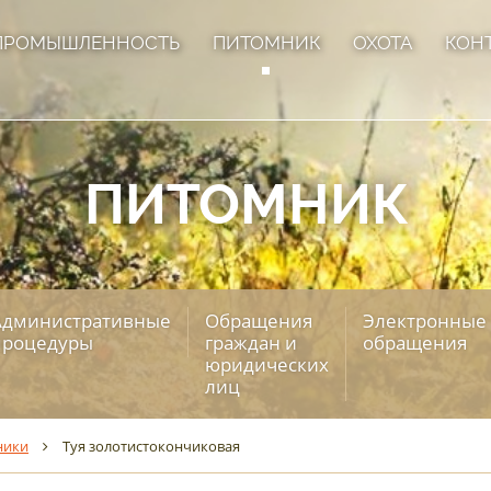
ПРОМЫШЛЕННОСТЬ
ПИТОМНИК
ОХОТА
КОН
ПИТОМНИК
Административные
Обращения
Электронные
процедуры
граждан и
обращения
юридических
лиц
ники
Туя золотистокончиковая