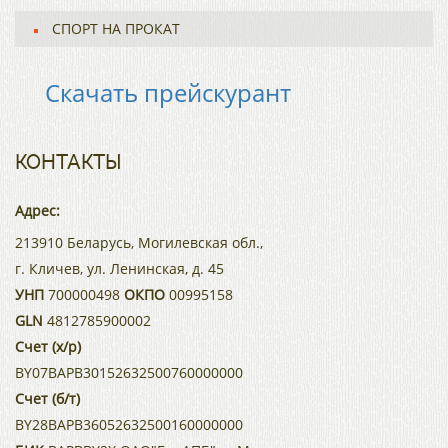
СПОРТ НА ПРОКАТ
Скачать прейскурант
КОНТАКТЫ
Адрес:
213910 Беларусь, Могилевская обл.,
г. Кличев, ул. Ленинская, д. 45
УНП
700000498
ОКПО
00995158
GLN
4812785900002
Счет (х/р)
BY07BAPB30152632500760000000
Счет (б/т)
BY28BAPB36052632500160000000