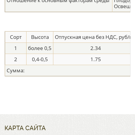
Отношение к основным факторам среды
Плодоро
Освещен
Сорт
Высота
Отпускная цена без НДС, руб/ш
1
более 0,5
2.34
2
0,4-0,5
1.75
Сумма:
КАРТА САЙТА