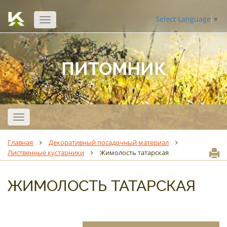
Select Language
▼
Открыть
навигацию
ПИТОМНИК
Открыть
навигацию
Главная
Декоративный посадочный материал
Лиственные кустарники
Жимолость татарская
ЖИМОЛОСТЬ ТАТАРСКАЯ