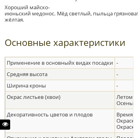
Хороший майско-
июньский медонос. Мёд светлый, пыльца грязнова
жёлтая.
Основные характеристики
Применение в основныйх видах посадки
-
Средняя высота
-
Ширина кроны
-
Окрас листьев (хвои)
Летом -
Осенью 
Декоративность цветов и плодов
Время ц
Окраска
Окраска