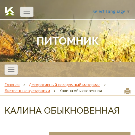
Select Language
▼
Открыть
навигацию
ПИТОМНИК
Открыть
навигацию
Главная
Декоративный посадочный материал
Лиственные кустарники
Калина обыкновенная
КАЛИНА ОБЫКНОВЕННАЯ