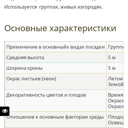
Используется группах, живых изгородях.
Основные характеристики
Применение в основныйх видах посадки
Группы,
Средняя высота
5 м
Ширина кроны
5 м
Окрас листьев (хвои)
Летом -
Зимой -
Декоративность цветов и плодов
Время цв
Окраска
Окраска 
Отношение к основным факторам среды
Плодоро
Освещен