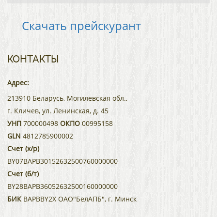
Скачать прейскурант
КОНТАКТЫ
Адрес:
213910 Беларусь, Могилевская обл.,
г. Кличев, ул. Ленинская, д. 45
УНП
700000498
ОКПО
00995158
GLN
4812785900002
Счет (х/р)
BY07BAPB30152632500760000000
Счет (б/т)
BY28BAPB36052632500160000000
БИК
BAPBBY2X ОАО"БелАПБ", г. Минск