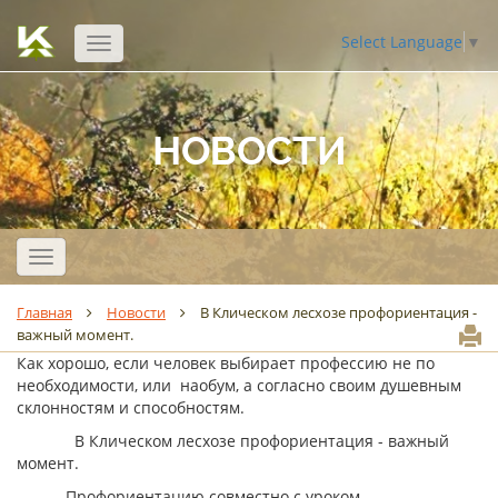
Select Language
▼
Открыть
навигацию
НОВОСТИ
Открыть
навигацию
Главная
Новости
В Клическом лесхозе профориентация -
важный момент.
Как хорошо, если человек выбирает профессию не по
необходимости, или наобум, а согласно своим душевным
склонностям и способностям.
В Клическом лесхозе профориентация - важный
момент.
Профориентацию совместно с уроком