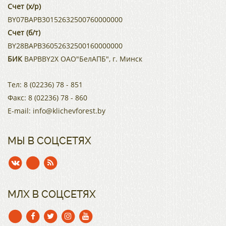
Счет (х/р)
BY07BAPB30152632500760000000
Счет (б/т)
BY28BAPB36052632500160000000
БИК
BAPBBY2X ОАО"БелАПБ", г. Минск
Тел:
8 (02236) 78 - 851
Факс:
8 (02236) 78 - 860
E-mail:
info@klichevforest.by
МЫ В СОЦСЕТЯХ
МЛХ В СОЦСЕТЯХ