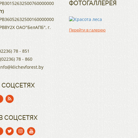
ФОТОГАЛЛЕРЕЯ
PB30152632500760000000
т)
PB36052632500160000000
BBY2X ОАО"БелАПБ", г.
Перейти в галерею
02236) 78 - 851
 (02236) 78 - 860
info@klichevforest.by
 СОЦСЕТЯХ
В СОЦСЕТЯХ