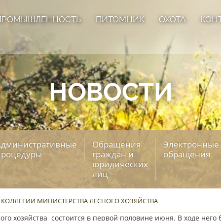
ПРОМЫШЛЕННОСТЬ
ПИТОМНИК
ОХОТА
КОН
НОВОСТИ
Административные
Обращения
Электронные
процедуры
граждан и
обращения
юридических
лиц
 КОЛЛЕГИИ МИНИСТЕРСТВА ЛЕСНОГО ХОЗЯЙСТВА
го хозяйства состоится в первой половине июня. В ходе него