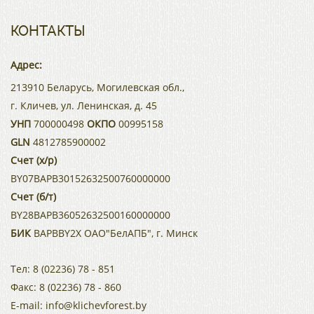
КОНТАКТЫ
Адрес:
213910 Беларусь, Могилевская обл.,
г. Кличев, ул. Ленинская, д. 45
УНП
700000498
ОКПО
00995158
GLN
4812785900002
Счет (х/р)
BY07BAPB30152632500760000000
Счет (б/т)
BY28BAPB36052632500160000000
БИК
BAPBBY2X ОАО"БелАПБ", г. Минск
Тел:
8 (02236) 78 - 851
Факс:
8 (02236) 78 - 860
E-mail:
info@klichevforest.by