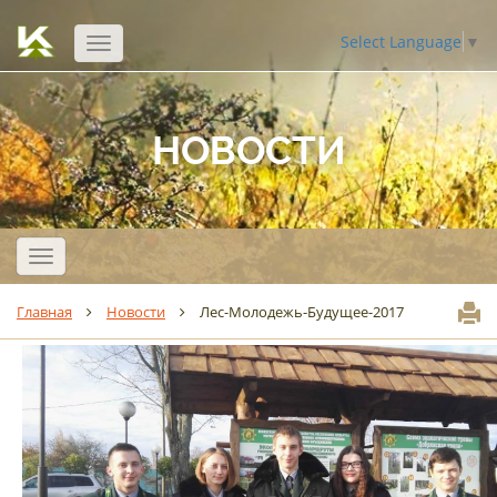
Select Language
▼
Открыть
навигацию
НОВОСТИ
Открыть
навигацию
Главная
Новости
Лес-Молодежь-Будущее-2017