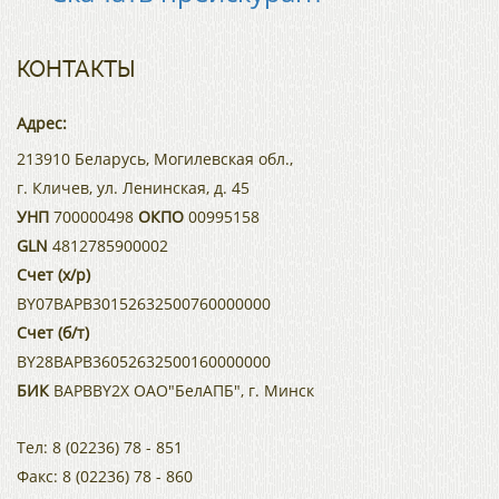
КОНТАКТЫ
Адрес:
213910 Беларусь, Могилевская обл.,
г. Кличев, ул. Ленинская, д. 45
УНП
700000498
ОКПО
00995158
GLN
4812785900002
Счет (х/р)
BY07BAPB30152632500760000000
Счет (б/т)
BY28BAPB36052632500160000000
БИК
BAPBBY2X ОАО"БелАПБ", г. Минск
Тел:
8 (02236) 78 - 851
Факс:
8 (02236) 78 - 860