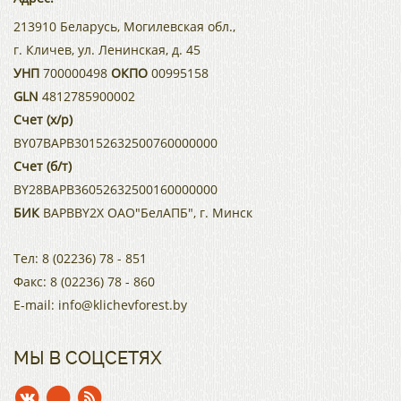
213910 Беларусь, Могилевская обл.,
г. Кличев, ул. Ленинская, д. 45
УНП
700000498
ОКПО
00995158
GLN
4812785900002
Счет (х/р)
BY07BAPB30152632500760000000
Счет (б/т)
BY28BAPB36052632500160000000
БИК
BAPBBY2X ОАО"БелАПБ", г. Минск
Тел:
8 (02236) 78 - 851
Факс:
8 (02236) 78 - 860
E-mail:
info@klichevforest.by
МЫ В СОЦСЕТЯХ